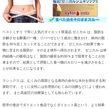
ベストくすり で常に人気のダイエット医薬品 ゼニカル は、脂肪を
分解させる酵素の一種、リパーゼという成分に働きかけ、体内の脂
肪を30％近くカットすることができます。 ゼニカル の効果で食べ
物に含まれる脂肪が、そのまま体外へ排出されます。 ゼニカル は体
内組織への吸収はなく、脂肪の吸収を約30％まで阻害することが出
来ますので、結果として摂取した食べ物のカロリーを減少させるこ
とが出来ることになります。
ラシックス は、むくみの原因となる体内の余分な水分を排出する利
尿剤です。 とくに女性には生理前のむくみの治療などによく使われ
ます。 また高血圧の治療薬としても知られています。
医学の進歩でダイエット食品でなくダイエット薬という、より効果