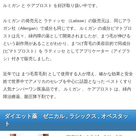
ルミガン と ケアプロスト を好評取り扱い中です。
ルミガン の発売元と ラティッセ （Latisse）の販売元は、同じアラ
ガン社（Allergan）で成分も同じです。 ルミガン の成分ビマトプロ
ストは元々、緑内障の薬として開発されましたが、まつ毛が伸びる
という副作用があることがわかり、まつげ育毛の美容目的で同成分
(ビマトプロスト）を ラティッセ としてアプリケーター（アイブラ
シ）付きで販売しました。
近年では まつ毛育毛剤 として使用する人が増え、確かな効果と安全
姓で世界中でアメリカのセレブを中心に話題となった ベストくすり
人気ナンバーワン医薬品です。 ルミガン 、 ケアプロスト は、緑内
障治療薬、眼圧降下剤です。
ダイエット薬 ゼニカル , ラシックス , オベスタッ
ト