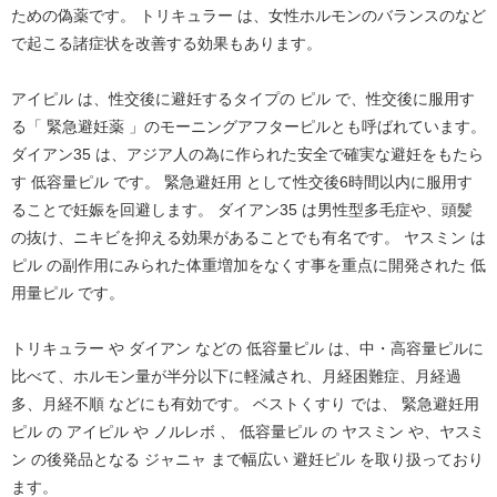
ための偽薬です。 トリキュラー は、女性ホルモンのバランスのなど
で起こる諸症状を改善する効果もあります。
アイピル は、性交後に避妊するタイプの ピル で、性交後に服用す
る「 緊急避妊薬 」のモーニングアフターピルとも呼ばれています。
ダイアン35 は、アジア人の為に作られた安全で確実な避妊をもたら
す 低容量ピル です。 緊急避妊用 として性交後6時間以内に服用す
ることで妊娠を回避します。 ダイアン35 は男性型多毛症や、頭髪
の抜け、ニキビを抑える効果があることでも有名です。 ヤスミン は
ピル の副作用にみられた体重増加をなくす事を重点に開発された 低
用量ピル です。
トリキュラー や ダイアン などの 低容量ピル は、中・高容量ピルに
比べて、ホルモン量が半分以下に軽減され、月経困難症、月経過
多、月経不順 などにも有効です。 ベストくすり では、 緊急避妊用
ピル の アイピル や ノルレボ 、 低容量ピル の ヤスミン や、ヤスミ
ン の後発品となる ジャニャ まで幅広い 避妊ピル を取り扱っており
ます。