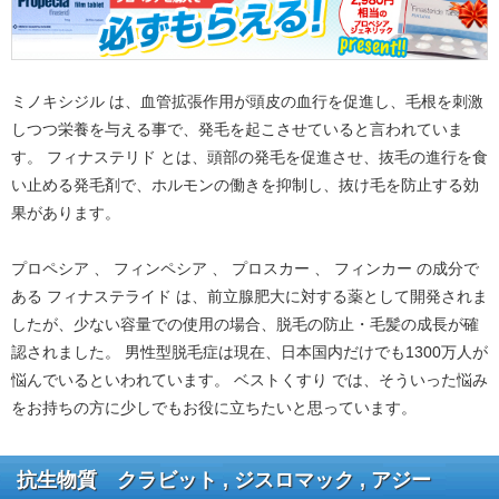
ミノキシジル は、血管拡張作用が頭皮の血行を促進し、毛根を刺激
しつつ栄養を与える事で、発毛を起こさせていると言われていま
す。 フィナステリド とは、頭部の発毛を促進させ、抜毛の進行を食
い止める発毛剤で、ホルモンの働きを抑制し、抜け毛を防止する効
果があります。
プロペシア 、 フィンペシア 、 プロスカー 、 フィンカー の成分で
ある フィナステライド は、前立腺肥大に対する薬として開発されま
したが、少ない容量での使用の場合、脱毛の防止・毛髪の成長が確
認されました。 男性型脱毛症は現在、日本国内だけでも1300万人が
悩んでいるといわれています。 ベストくすり では、そういった悩み
をお持ちの方に少しでもお役に立ちたいと思っています。
抗生物質 クラビット , ジスロマック , アジー